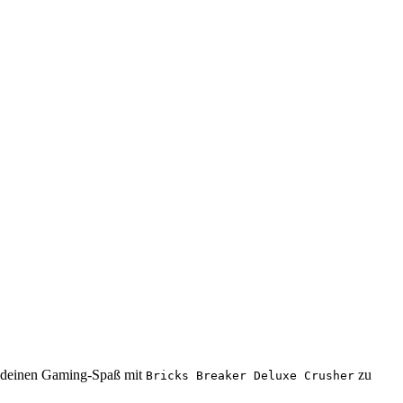
r, deinen Gaming-Spaß mit
zu
Bricks Breaker Deluxe Crusher