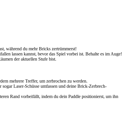
hst, während du mehr Bricks zertrümmerst!
allen lassen kannst, bevor das Spiel vorbei ist. Behalte es im Auge!
äumen der aktuellen Stufe bist.
ordern mehrere Treffer, um zerbrochen zu werden.
er sogar Laser-Schüsse umfassen und deine Brick-Zerbrech-
eren Rand vorbeifällt, indem du dein Paddle positionierst, um ihn