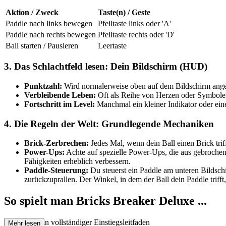
Aktion / Zweck
Taste(n) / Geste
Paddle nach links bewegen
Pfeiltaste links oder 'A'
Paddle nach rechts bewegen
Pfeiltaste rechts oder 'D'
Ball starten / Pausieren
Leertaste
3. Das Schlachtfeld lesen: Dein Bildschirm (HUD)
Punktzahl:
Wird normalerweise oben auf dem Bildschirm angeze
Verbleibende Leben:
Oft als Reihe von Herzen oder Symbolen d
Fortschritt im Level:
Manchmal ein kleiner Indikator oder ein
4. Die Regeln der Welt: Grundlegende Mechaniken
Brick-Zerbrechen:
Jedes Mal, wenn dein Ball einen Brick trif
Power-Ups:
Achte auf spezielle Power-Ups, die aus gebrochen
Fähigkeiten erheblich verbessern.
Paddle-Steuerung:
Du steuerst ein Paddle am unteren Bildschi
zurückzuprallen. Der Winkel, in dem der Ball dein Paddle trifft,
So spielt man Bricks Breaker Deluxe ...
Crusher: Dein vollständiger Einstiegsleitfaden
Mehr lesen