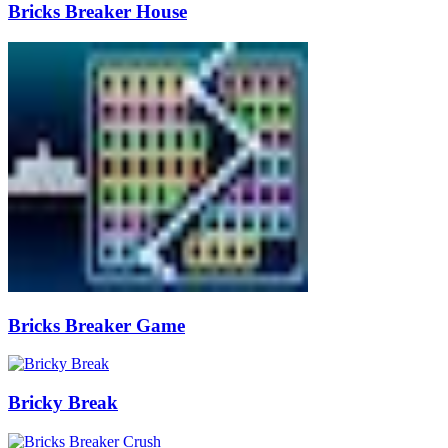
Bricks Breaker House
Bricks Breaker Game
Bricky Break