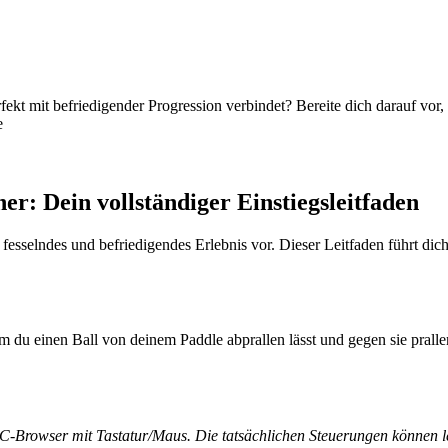
ekt mit befriedigender Progression verbindet? Bereite dich darauf vo
e
r: Dein vollständiger Einstiegsleitfaden
esselndes und befriedigendes Erlebnis vor. Dieser Leitfaden führt dic
m du einen Ball von deinem Paddle abprallen lässt und gegen sie pralle
 PC-Browser mit Tastatur/Maus. Die tatsächlichen Steuerungen können l