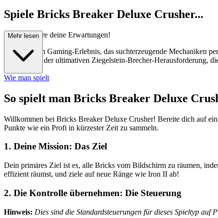
Spiele Bricks Breaker Deluxe Crusher...
: Zertrümmere deine Erwartungen!
Mehr lesen
Suchst du ein Gaming-Erlebnis, das suchterzeugende Mechaniken perf
maximieren, der ultimativen Ziegelstein-Brecher-Herausforderung, di
Wie man spielt
So spielt man Bricks Breaker Deluxe Crushe
Willkommen bei Bricks Breaker Deluxe Crusher! Bereite dich auf ein f
Punkte wie ein Profi in kürzester Zeit zu sammeln.
1. Deine Mission: Das Ziel
Dein primäres Ziel ist es, alle Bricks vom Bildschirm zu räumen, inde
effizient räumst, und ziele auf neue Ränge wie Iron II ab!
2. Die Kontrolle übernehmen: Die Steuerung
Hinweis:
Dies sind die Standardsteuerungen für dieses Spieltyp auf