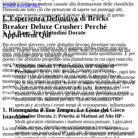
semplice rompere mattoni casuale alla dominazione delle classifiche.
Perché giocare qui?
Dimenticate tutto ciò che pensavate di sapere sui punteggi alti;
stiamo per reverse-engineerare il motore di punteggio di questo
L'Esperienza Definitiva di Bricks
gioco e sbloccare il suo vero potenziale.
Breaker Deluxe Crusher: Perché
1. La Base: Tre Abitudini Dorate
Appartieni Qui
Per eccellere davvero, certe abitudini devono diventare seconda
Al nostro nucleo, crediamo che il gaming debba essere una gioia
natura. Queste non sono semplici dritte; sono il fondamento su cui
pura, una fuga senza soluzione di continuità dalla quotidianità. È per
sono costruite tutte le strategie d'élite.
questo che abbiamo progettato una piattaforma in cui ogni ostacolo,
ogni frustrazione, ogni momento di attrito viene meticolosamente
Abitudine Dorata 1: Padronanza dell'Angolo di
eliminato. Non ospitiamo solo giochi; curiamo esperienze,
Precisione
- In
, ogni tiro
Bricks Breaker Deluxe Crusher
assicurandoci che dal momento in cui pensi di giocare fino al
conta. Questa abitudine consiste nello sviluppare un'intuizione
momento in cui ottieni la vittoria, il tuo viaggio sia nulla di meno che
per la fisica dei rimbalzi. Invece di mirare direttamente, dovete
perfetto. Non si tratta solo di giocare a
Bricks Breaker Deluxe
visualizzare l'intera traiettoria della palla, anticipando i
; si tratta di viverlo nel modo in cui era destinato a essere
Crusher
rimbalzi contro le pareti e gli altri mattoni per massimizzare la
giocato – puramente, appassionatamente e senza compromessi.
distruzione dei mattoni per tiro. Questo minimizza i tiri
sprecati e accelera i vostri tempi di svuotamento, influenzando
1. Riconquista il Tuo Tempo: La Gioia del Gioco
direttamente il vostro moltiplicatore di punteggio.
Abitudine Dorata 2: Priorità ai Mattoni ad Alto HP
-
Istantaneo
Molti giocatori eliminano i mattoni senza pensare. I giocatori
d'élite, invece, identificano rapidamente e priorizzano i
La vita moderna procede a un ritmo inarrestabile, e i tuoi preziosi
mattoni con punti vita (HP) più alti. Rimuovere questi ostacoli
momenti liberi sono un tesoro. Capiamo che aspettare è l'antitesi del