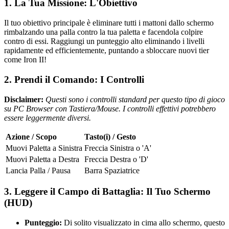
1. La Tua Missione: L'Obiettivo
Il tuo obiettivo principale è eliminare tutti i mattoni dallo schermo
rimbalzando una palla contro la tua paletta e facendola colpire
contro di essi. Raggiungi un punteggio alto eliminando i livelli
rapidamente ed efficientemente, puntando a sbloccare nuovi tier
come Iron II!
2. Prendi il Comando: I Controlli
Disclaimer:
Questi sono i controlli standard per questo tipo di gioco
su PC Browser con Tastiera/Mouse. I controlli effettivi potrebbero
essere leggermente diversi.
Azione / Scopo
Tasto(i) / Gesto
Muovi Paletta a Sinistra
Freccia Sinistra o 'A'
Muovi Paletta a Destra
Freccia Destra o 'D'
Lancia Palla / Pausa
Barra Spaziatrice
3. Leggere il Campo di Battaglia: Il Tuo Schermo
(HUD)
Punteggio:
Di solito visualizzato in cima allo schermo, questo