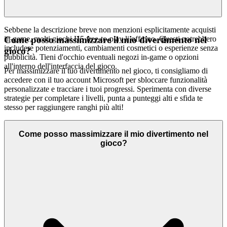
Sebbene la descrizione breve non menzioni esplicitamente acquisti
in-game, molti giochi H5 free-to-play li offrono. Questi potrebbero
Come posso massimizzare il mio divertimento nel
includere potenziamenti, cambiamenti cosmetici o esperienze senza
gioco?
pubblicità. Tieni d'occhio eventuali negozi in-game o opzioni
all'interno dell'interfaccia del gioco.
Per massimizzare il tuo divertimento nel gioco, ti consigliamo di
accedere con il tuo account Microsoft per sbloccare funzionalità
personalizzate e tracciare i tuoi progressi. Sperimenta con diverse
strategie per completare i livelli, punta a punteggi alti e sfida te
stesso per raggiungere ranghi più alti!
Come posso massimizzare il mio divertimento nel
gioco?