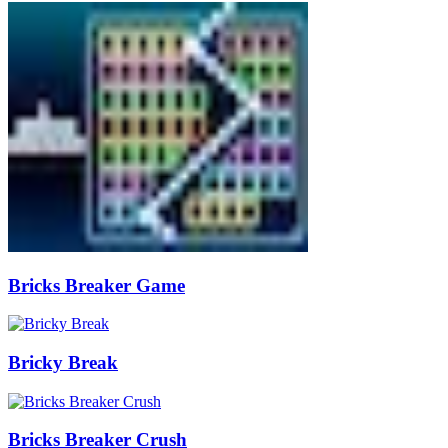
Bricks Breaker Game
Bricky Break
Bricks Breaker Crush