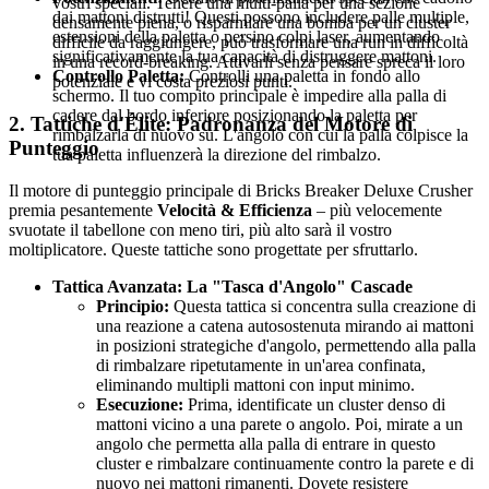
vostri speciali. Tenere una multi-palla per una sezione
dai mattoni distrutti! Questi possono includere palle multiple,
densamente piena, o risparmiare una bomba per un cluster
estensioni della paletta o persino colpi laser, aumentando
difficile da raggiungere, può trasformare una run in difficoltà
significativamente la tua capacità di distruggere mattoni.
in una record-breaking. Attivarli senza pensare spreca il loro
Controllo Paletta:
Controlli una paletta in fondo allo
potenziale e vi costa preziosi punti.
schermo. Il tuo compito principale è impedire alla palla di
cadere dal bordo inferiore posizionando la paletta per
2. Tattiche d'Élite: Padronanza del Motore di
rimbalzarla di nuovo su. L'angolo con cui la palla colpisce la
Punteggio
tua paletta influenzerà la direzione del rimbalzo.
Il motore di punteggio principale di Bricks Breaker Deluxe Crusher
premia pesantemente
Velocità & Efficienza
– più velocemente
svuotate il tabellone con meno tiri, più alto sarà il vostro
moltiplicatore. Queste tattiche sono progettate per sfruttarlo.
Tattica Avanzata: La "Tasca d'Angolo" Cascade
Principio:
Questa tattica si concentra sulla creazione di
una reazione a catena autosostenuta mirando ai mattoni
in posizioni strategiche d'angolo, permettendo alla palla
di rimbalzare ripetutamente in un'area confinata,
eliminando multipli mattoni con input minimo.
Esecuzione:
Prima, identificate un cluster denso di
mattoni vicino a una parete o angolo. Poi, mirate a un
angolo che permetta alla palla di entrare in questo
cluster e rimbalzare continuamente contro la parete e di
nuovo nei mattoni rimanenti. Dovete resistere