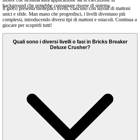
background che potrebbe consumare risorse di sistema.
Il gioco presenta molteplici livelli, ciascuno con layout di mattoni
unici e sfide. Man mano che progredisci, i livelli diventano più
complessi, introducendo diversi tipi di mattoni e ostacoli. Continua a
giocare per scoprirli tutti!
Quali sono i diversi livelli o fasi in Bricks Breaker
Deluxe Crusher?