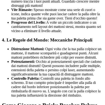
numero traccia i tuoi punti attuali. Guardalo crescere mentre
distruggi più mattoni!
Vite Rimaste:
Spesso mostrate come una serie di cuori o
icone, indica quante volte puoi lasciar cadere la palla oltre la
tua paletta prima che sia game over. Tieni d'occhio questo!
Progresso del Livello:
A volte un piccolo indicatore o un
cambiamento nell layout dei mattoni stessi, mostra quanto sei
vicino a eliminare il livello attuale.
4. Le Regole del Mondo: Meccaniche Principali
Distruzione Mattoni:
Ogni volta che la tua palla colpisce un
mattone, il mattone scomparirà e guadagnerai punti. Alcuni
mattoni potrebbero richiedere più colpi per essere distrutti.
Potenziamenti:
Occhio ai potenziamenti speciali che cadono
dai mattoni distrutti! Questi possono includere palle multiple,
estensioni della paletta o persino colpi laser, aumentando
significativamente la tua capacità di distruggere mattoni.
Controllo Paletta:
Controlli una paletta in fondo allo
schermo. Il tuo compito principale è impedire alla palla di
cadere dal bordo inferiore posizionando la paletta per
rimbalzarla di nuovo su. L'angolo con cui la palla colpisce la
tua paletta influenzerà la direzione del rimbalzo.