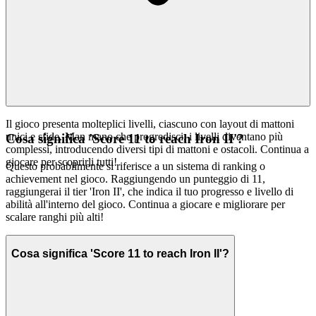
Il gioco presenta molteplici livelli, ciascuno con layout di mattoni
unici e sfide. Man mano che progredisci, i livelli diventano più
Cosa significa 'Score 11 to reach Iron II'?
complessi, introducendo diversi tipi di mattoni e ostacoli. Continua a
giocare per scoprirli tutti!
Questo probabilmente si riferisce a un sistema di ranking o
achievement nel gioco. Raggiungendo un punteggio di 11,
raggiungerai il tier 'Iron II', che indica il tuo progresso e livello di
abilità all'interno del gioco. Continua a giocare e migliorare per
scalare ranghi più alti!
Cosa significa 'Score 11 to reach Iron II'?