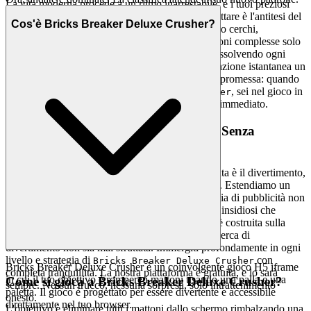
La vita moderna procede a un ritmo inarrestabile, e i tuoi preziosi
momenti liberi sono un tesoro. Capiamo che aspettare è l'antitesi del
Cos'è Bricks Breaker Deluxe Crusher?
divertimento. Non dovresti dover saltare attraverso cerchi,
sopportare download lunghi o navigare installazioni complesse solo
per trovare la tua gioia. Onoriamo il tuo tempo dissolvendo ogni
barriera tra te e l'eccitazione, rendendo la gratificazione istantanea un
pilastro della nostra promessa. Questa è la nostra promessa: quando
vuoi giocare a
, sei nel gioco in
Bricks Breaker Deluxe Crusher
secondi. Nessun attrito, solo divertimento puro e immediato.
2. Divertimento Onesto: La Promessa Senza
Pressioni
Immagina un rifugio di gaming in cui l'unica valuta è il divertimento,
e le agende nascoste semplicemente non esistono. Estendiamo un
invito aperto, un'ospitalità genuina, libera dall'ansia di pubblicità non
sollecitate, microtransazioni predatorie o paywall insidiosi che
erodono la tua esperienza. La nostra piattaforma è costruita sulla
trasparenza e il rispetto, assicurando che la tua ricerca di
divertimento non sia mai sfruttata. Immergiti profondamente in ogni
livello e strategia di
con
Bricks Breaker Deluxe Crusher
Bricks Breaker Deluxe Crusher è un coinvolgente gioco H5 iframe
completa tranquillità. La nostra piattaforma è gratuita, e lo sarà
in cui il tuo obiettivo è rompere i mattoni usando una palla e una
Come si gioca a Bricks Breaker Deluxe Crusher?
sempre. Nessun trucco, nessuna sorpresa, solo intrattenimento
paletta. Il gioco è progettato per essere divertente e accessibile
onesto.
direttamente nel tuo browser.
L'obiettivo è eliminare tutti i mattoni dallo schermo rimbalzando una