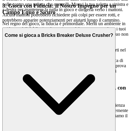
palla contro una paletta che controlli. Muovi la tua paletta a sinistra e
3. Gioca con Fiducia: Il Nostro Impegno per un
a destra per mantenere la palla in gioco e dirigerla verso i mattoni.
Campo Equo e Sicuro
Alcuni mattoni potrebbero richiedere più colpi per essere rotti, e
potrebbero apparire potenziamenti per aiutarti lungo il cammino.
Nel regno del gioco, la fiducia è primordiale. Meriti un ambiente in
cui la tua abilità è l'unico determinante del tuo successo, dove i tuoi
dati sono protetti con vigilanza incrollabile, e dove il gioco equo non
Come si gioca a Bricks Breaker Deluxe Crusher?
è solo una regola, ma un principio fondamentale. Poliziamo
meticolosamente il nostro ecosistema, eliminando i trucchi e
proteggendo le tue informazioni personali, così puoi immergerti nel
gioco con assoluta tranquillità, sapendo che i tuoi trionfi sono
guadagnati e rispettati. Insegui quel posto in cima alla classifica di
sapendo che è una vera prova
Bricks Breaker Deluxe Crusher
di abilità. Costruiamo il parco giochi sicuro ed equo, così puoi
concentrarti a costruire la tua eredità.
4. Rispetto per il Giocatore: Un Mondo Curato, con
la Qualità al Primo Posto
Crediamo che meriti più di un semplice gioco; meriti un'esperienza
meticolosamente creata. La tua intelligenza e il tuo gusto discernente
non sono solo riconosciuti ma celebrati. È per questo che evitiamo il
disordine della mediocrità, presentando solo una selezione
accuratamente scelta di giochi che soddisfano i nostri rigorosi