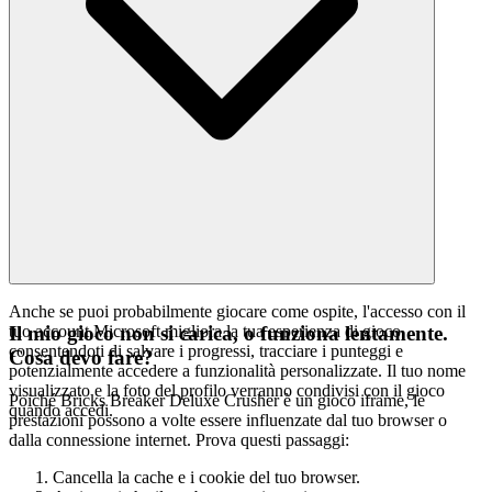
Anche se puoi probabilmente giocare come ospite, l'accesso con il
tuo account Microsoft migliora la tua esperienza di gioco
Il mio gioco non si carica, o funziona lentamente.
consentendoti di salvare i progressi, tracciare i punteggi e
Cosa devo fare?
potenzialmente accedere a funzionalità personalizzate. Il tuo nome
visualizzato e la foto del profilo verranno condivisi con il gioco
Poiché Bricks Breaker Deluxe Crusher è un gioco iframe, le
quando accedi.
prestazioni possono a volte essere influenzate dal tuo browser o
dalla connessione internet. Prova questi passaggi:
Cancella la cache e i cookie del tuo browser.