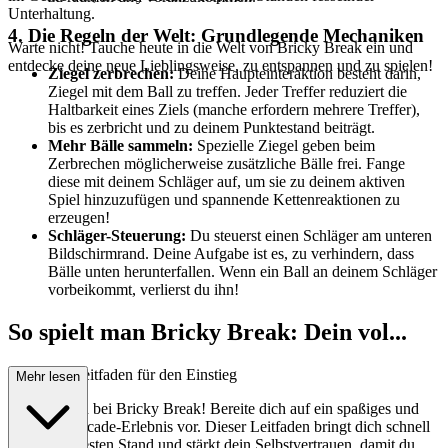
Unterhaltung.
4. Die Regeln der Welt: Grundlegende Mechaniken
Warte nicht! Tauche heute in die Welt von Bricky Break ein und
entdecke deine neue Lieblingsweise, zu entspannen und zu spielen!
Ziegel zerbrechen:
Deine Haupteinteraktion besteht darin,
Ziegel mit dem Ball zu treffen. Jeder Treffer reduziert die
Haltbarkeit eines Ziels (manche erfordern mehrere Treffer),
bis es zerbricht und zu deinem Punktestand beiträgt.
Mehr Bälle sammeln:
Spezielle Ziegel geben beim
Zerbrechen möglicherweise zusätzliche Bälle frei. Fange
diese mit deinem Schläger auf, um sie zu deinem aktiven
Spiel hinzuzufügen und spannende Kettenreaktionen zu
erzeugen!
Schläger-Steuerung:
Du steuerst einen Schläger am unteren
Bildschirmrand. Deine Aufgabe ist es, zu verhindern, dass
Bälle unten herunterfallen. Wenn ein Ball an deinem Schläger
vorbeikommt, verlierst du ihn!
So spielt man Bricky Break: Dein vol...
lständiger Leitfaden für den Einstieg
Mehr lesen
Willkommen bei Bricky Break! Bereite dich auf ein spaßiges und
einfaches Arcade-Erlebnis vor. Dieser Leitfaden bringt dich schnell
auf den neuesten Stand und stärkt dein Selbstvertrauen, damit du