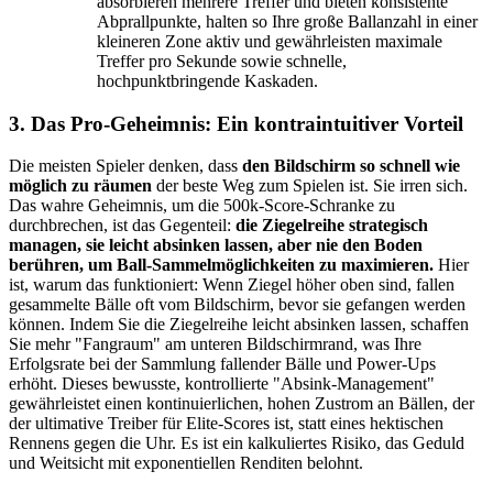
absorbieren mehrere Treffer und bieten konsistente
Abprallpunkte, halten so Ihre große Ballanzahl in einer
kleineren Zone aktiv und gewährleisten maximale
Treffer pro Sekunde sowie schnelle,
hochpunktbringende Kaskaden.
3. Das Pro-Geheimnis: Ein kontraintuitiver Vorteil
Die meisten Spieler denken, dass
den Bildschirm so schnell wie
möglich zu räumen
der beste Weg zum Spielen ist. Sie irren sich.
Das wahre Geheimnis, um die 500k-Score-Schranke zu
durchbrechen, ist das Gegenteil:
die Ziegelreihe strategisch
managen, sie leicht absinken lassen, aber nie den Boden
berühren, um Ball-Sammelmöglichkeiten zu maximieren.
Hier
ist, warum das funktioniert: Wenn Ziegel höher oben sind, fallen
gesammelte Bälle oft vom Bildschirm, bevor sie gefangen werden
können. Indem Sie die Ziegelreihe leicht absinken lassen, schaffen
Sie mehr "Fangraum" am unteren Bildschirmrand, was Ihre
Erfolgsrate bei der Sammlung fallender Bälle und Power-Ups
erhöht. Dieses bewusste, kontrollierte "Absink-Management"
gewährleistet einen kontinuierlichen, hohen Zustrom an Bällen, der
der ultimative Treiber für Elite-Scores ist, statt eines hektischen
Rennens gegen die Uhr. Es ist ein kalkuliertes Risiko, das Geduld
und Weitsicht mit exponentiellen Renditen belohnt.