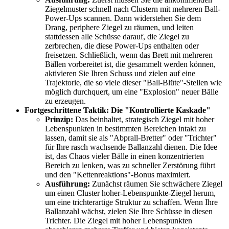
Ziegelmuster schnell nach Clustern mit mehreren Ball-
Power-Ups scannen. Dann widerstehen Sie dem
Drang, periphere Ziegel zu räumen, und leiten
stattdessen alle Schüsse darauf, die Ziegel zu
zerbrechen, die diese Power-Ups enthalten oder
freisetzen. Schließlich, wenn das Brett mit mehreren
Bällen vorbereitet ist, die gesammelt werden können,
aktivieren Sie Ihren Schuss und zielen auf eine
Trajektorie, die so viele dieser "Ball-Blüte"-Stellen wie
möglich durchquert, um eine "Explosion" neuer Bälle
zu erzeugen.
Fortgeschrittene Taktik: Die "Kontrollierte Kaskade"
Prinzip:
Das beinhaltet, strategisch Ziegel mit hoher
Lebenspunkten in bestimmten Bereichen intakt zu
lassen, damit sie als "Abprall-Bretter" oder "Trichter"
für Ihre rasch wachsende Ballanzahl dienen. Die Idee
ist, das Chaos vieler Bälle in einen konzentrierten
Bereich zu lenken, was zu schneller Zerstörung führt
und den "Kettenreaktions"-Bonus maximiert.
Ausführung:
Zunächst räumen Sie schwächere Ziegel
um einen Cluster hoher-Lebenspunkte-Ziegel herum,
um eine trichterartige Struktur zu schaffen. Wenn Ihre
Ballanzahl wächst, zielen Sie Ihre Schüsse in diesen
Trichter. Die Ziegel mit hoher Lebenspunkten