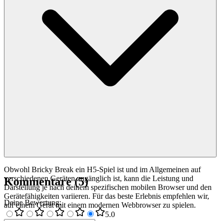
Obwohl Bricky Break ein H5-Spiel ist und im Allgemeinen auf
verschiedenen Geräten zugänglich ist, kann die Leistung und
Kommentare
(
5
)
Darstellung je nach deinem spezifischen mobilen Browser und den
Gerätefähigkeiten variieren. Für das beste Erlebnis empfehlen wir,
Deine Bewertung
:
auf einem Gerät mit einem modernen Webbrowser zu spielen.
5
.0