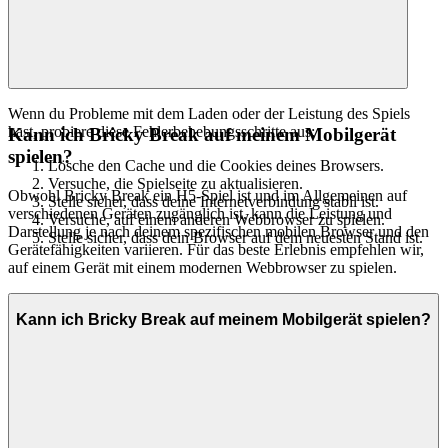
Wenn du Probleme mit dem Laden oder der Leistung des Spiels
hast, probiere diese Fehlerbehebungsschritte aus:
Kann ich Bricky Break auf meinem Mobilgerät
spielen?
Lösche den Cache und die Cookies deines Browsers.
Versuche, die Spielseite zu aktualisieren.
Obwohl Bricky Break ein H5-Spiel ist und im Allgemeinen auf
Stelle sicher, dass deine Internetverbindung stabil ist.
verschiedenen Geräten zugänglich ist, kann die Leistung und
Versuche, auf einem anderen Webbrowser zu spielen.
Darstellung je nach deinem spezifischen mobilen Browser und den
Stelle sicher, dass dein Browser auf dem neuesten Stand ist.
Gerätefähigkeiten variieren. Für das beste Erlebnis empfehlen wir,
auf einem Gerät mit einem modernen Webbrowser zu spielen.
Kann ich Bricky Break auf meinem Mobilgerät spielen?