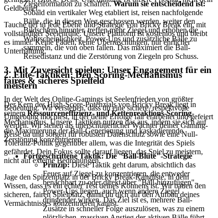
Ziegelformation zu schaffen.
Warum sie entscheidend ist:
Geldbeutel.
Sobald ein vertikaler Weg etabliert ist, reisen nachfolgende
Bälle, die in diesen Weg geschossen werden, weiter den
Tauche tief in jede Ebene und Strategie von Bricky Break ein, mit
Bildschirm hinunter, treffen mehr Ziegel und erhöhen die
vollständiger Seelenruhe. Unsere Plattform ist kostenlos und bleibt
Wahrscheinlichkeit, Power-Ups und zusätzliche Bälle zu
es immer. Keine Fäden, keine Überraschungen, nur ehrlicher
sammeln, die von oben fallen. Das maximiert die Ball-
Unterhaltung.
Reisedistanz und die Zerstörung von Ziegeln pro Schuss.
3. Mit Zuversicht spielen: Unser Engagement für ein
2. Elite-Taktiken: Den Scoring-Mechanismus
faires & sicheres Spielfeld
meistern
In der Welt des Online-Gamings ist Seelenfrieden von größter
Der Kern des High-Score-Potenzials von Bricky Break liegt in
Bedeutung. Wir verstehen, dass du eine sichere, respektvolle
seinem
Ressourceneffizienz- und Kettenreaktions-Scoring
-
Umgebung möchtest, in der deine Erfolge fair erarbeitet und gefeiert
Mechanismus. Unsere Taktiken nutzen das aus, indem sie sich auf
werden. Wir stehen als unerschütterlicher Wächter deiner Gaming-
die Maximierung der Ball-Generierung und kaskadierende
Reise da und sorgen für robusten Datenschutz sowie eine Null-
Zerstörung konzentrieren.
Toleranz-Politik gegenüber allem, was die Integrität des Spiels
gefährdet. Dein Fokus sollte darauf liegen, das Spiel zu meistern,
Fortgeschrittene Taktik: Die "Ball-Blüte"-Strategie
nicht auf externe Bedrohungen.
Prinzip:
Diese Taktik geht darum, absichtlich das
Feuer auf Ziegel zu konzentrieren, die entweder
Jage den Spitzenplatz in der Bricky Break-Rangliste, in dem
benachbart zu oder direkt über "Ball-hinzufügen"-
Wissen, dass es ein echter Test deines Könnens ist. Wir bauen den
Power-Ups liegen, auch wenn andere Ziegel
sicheren, fairen Spielplatz, damit du dich auf den Aufbau deines
dringender wirken. Das Ziel ist es, mehrere Ball-
Vermächtnisses konzentrieren kannst.
Zusätze in schneller Folge auszulösen, was zu einem
plötzlichen, massiven Anstieg der aktiven Bälle führt.