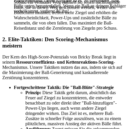
Bildschirmrand. Deine Aufgabe ist es, zu verhindern, dass
Sobald ein vertikaler Weg etabliert ist, reisen nachfolgende
Bälle unten herunterfallen. Wenn ein Ball an deinem Schläger
Bälle, die in diesen Weg geschossen werden, weiter den
vorbeikommt, verlierst du ihn!
Bildschirm hinunter, treffen mehr Ziegel und erhöhen die
Wahrscheinlichkeit, Power-Ups und zusätzliche Bälle zu
sammeln, die von oben fallen. Das maximiert die Ball-
Reisedistanz und die Zerstörung von Ziegeln pro Schuss.
2. Elite-Taktiken: Den Scoring-Mechanismus
meistern
Der Kern des High-Score-Potenzials von Bricky Break liegt in
seinem
Ressourceneffizienz- und Kettenreaktions-Scoring
-
Mechanismus. Unsere Taktiken nutzen das aus, indem sie sich auf
die Maximierung der Ball-Generierung und kaskadierende
Zerstörung konzentrieren.
Fortgeschrittene Taktik: Die "Ball-Blüte"-Strategie
Prinzip:
Diese Taktik geht darum, absichtlich das
Feuer auf Ziegel zu konzentrieren, die entweder
benachbart zu oder direkt über "Ball-hinzufügen"-
Power-Ups liegen, auch wenn andere Ziegel
dringender wirken. Das Ziel ist es, mehrere Ball-
Zusätze in schneller Folge auszulösen, was zu einem
plötzlichen, massiven Anstieg der aktiven Bälle führt.
Ausführung:
Zuerst müssen Sie die ankommenden