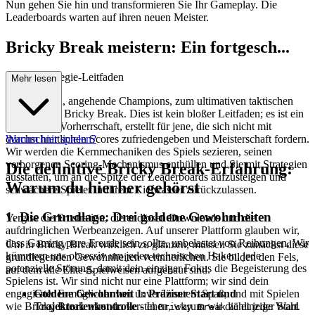
Nun gehen Sie hin und transformieren Sie Ihr Gameplay. Die
Leaderboards warten auf ihren neuen Meister.
Bricky Break meistern: Ein fortgesch...
rittener Strategie-Leitfaden
Mehr lesen
Willkommen, angehende Champions, zum ultimativen taktischen
Leitfaden zu Bricky Break. Dies ist kein bloßer Leitfaden; es ist ein
Plan für die Vorherrschaft, erstellt für jene, die sich nicht mit
durchschnittlichen Scores zufriedengeben und Meisterschaft fordern.
Warum hier spielen?
Wir werden die Kernmechaniken des Spiels sezieren, seinen
verborgenen Scoring-Mechanismus enthüllen und Sie mit Strategien
Die definitive Bricky Break-Erfahrung:
ausstatten, um an die Spitze der Leaderboards aufzusteigen und
Warum du hierher gehörst
schwächere Spieler in Ihrem Kielwasser zurückzulassen.
1. Die Grundlage: Drei goldene Gewohnheiten
Vergiss die Frustration, die endlosen Downloads und die
aufdringlichen Werbeanzeigen. Auf unserer Plattform glauben wir,
dass Gaming pure Freude sein sollte, unbelastet von Reibungen. Wir
Um in Bricky Break wirklich zu glänzen, müssen Sie zunächst diese
kümmern uns obsessiv um jeden technischen Haken, jede
grundlegenden Gewohnheiten verinnerlichen. Sie bilden den Fels,
potenzielle Störung, damit dein einziger Fokus die Begeisterung des
auf dem alle Elite-Spielweisen aufgebaut sind.
Spielens ist. Wir sind nicht nur eine Plattform; wir sind dein
Goldene Gewohnheit 1: Präziser Start und
engagierter Ermöglicher von unverdünntem Spaß, und mit Spielen
Trajektorienkontrolle
- In
zählt jeder Start.
wie Bricky Break wirst du verstehen, warum wir die einzige Wahl
Bricky Break