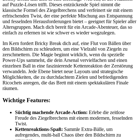
auf Puzzle-Lösen trifft. Dieses entzückende Spiel nimmt die
klassische Formel des Ziegelbrechens und verfeinert sie mit einem
erfrischenden Twist, der eine perfekte Mischung aus Entspannung
und fesselnden Herausforderungen bietet – geeignet für Spieler aller
Altersgruppen. Mach dich bereit für ein Arcade-Abenteuer, das so
einfach zu erlernen ist wie schwer es wieder wegzulegen.
Im Kern fordert Bricky Break dich auf, eine Flut von Bällen über
den Bildschirm zu schleudern, um eine Vielzahl von Ziegeln zu
zerschmettern. Die Magie beginnt wirklich, wenn du spezielle
Power-Ups sammelst, die dein Arsenal vervielfachen und einen
einzelnen Ball in eine faszinierende Kettenreaktion der Zerstörung
verwandeln. Jede Ebene bietet neue Layouts und strategische
Möglichkeiten, die zu durchdachtem Zielen und befriedigenden
Ricochets anregen, die das Brett mit einem spektakulären Finale
räumen.
Wichtige Features:
Süchtig machende Arcade-Action:
Erlebe die zeitlose
Freude des Ziegelbrechens mit einem modernen, fesselnden
Twist.
Kettenreaktions-Spaß:
Sammle Extra-Bälle, um
aufregendes, multi-ball Chaos über den Bildschirm zu