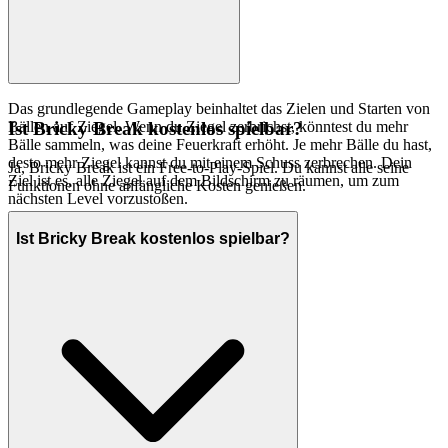
Das grundlegende Gameplay beinhaltet das Zielen und Starten von
Bällen auf Ziegel. Wenn du Ziegel zerbrichst, könntest du mehr
Ist Bricky Break kostenlos spielbar?
Bälle sammeln, was deine Feuerkraft erhöht. Je mehr Bälle du hast,
desto mehr Ziegel kannst du mit einem Schuss zerbrechen. Dein
Ja, Bricky Break ist ein Free-to-Play-Spiel. Du kannst alle seine
Ziel ist es, alle Ziegel auf dem Bildschirm zu räumen, um zum
Funktionen ohne anfängliche Kosten genießen.
nächsten Level vorzustoßen.
Ist Bricky Break kostenlos spielbar?