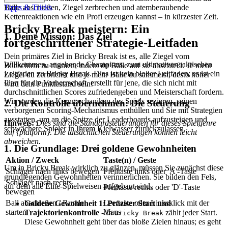
Bälle abschießen, Ziegel zerbrechen und atemberaubende
Tipps & Tricks
Kettenreaktionen wie ein Profi erzeugen kannst – in kürzester Zeit.
Bricky Break meistern: Ein
1. Deine Mission: Das Ziel
fortgeschrittener Strategie-Leitfaden
Dein primäres Ziel in Bricky Break ist es, alle Ziegel vom
Willkommen, angehende Champions, zum ultimativen taktischen
Bildschirm zu räumen, indem du Bälle auf sie abschießt. Je mehr
Leitfaden zu Bricky Break. Dies ist kein bloßer Leitfaden; es ist ein
Ziegel du zerbrichst und je mehr Bälle du sammelst, desto höher
Plan für die Vorherrschaft, erstellt für jene, die sich nicht mit
wird dein Punktestand sein!
durchschnittlichen Scores zufriedengeben und Meisterschaft fordern.
Wir werden die Kernmechaniken des Spiels sezieren, seinen
2. Die Kontrolle übernehmen: Die Steuerung
verborgenen Scoring-Mechanismus enthüllen und Sie mit Strategien
ausstatten, um an die Spitze der Leaderboards aufzusteigen und
Hinweis:
Dies sind die Standardsteuerungen für dieses Spielgenre
schwächere Spieler in Ihrem Kielwasser zurückzulassen.
auf {platform}. Die tatsächlichen Steuerungen können leicht
abweichen.
1. Die Grundlage: Drei goldene Gewohnheiten
Aktion / Zweck
Taste(n) / Geste
Um in Bricky Break wirklich zu glänzen, müssen Sie zunächst diese
Schläger nach links bewegen
Pfeiltaste links oder 'A'-Taste
grundlegenden Gewohnheiten verinnerlichen. Sie bilden den Fels,
Schläger nach rechts
auf dem alle Elite-Spielweisen aufgebaut sind.
Pfeiltaste rechts oder 'D'-Taste
bewegen
Ball abschießen / Runde
Leertaste oder Linksklick mit der
Goldene Gewohnheit 1: Präziser Start und
starten
Maus
Trajektorienkontrolle
- In
zählt jeder Start.
Bricky Break
Diese Gewohnheit geht über das bloße Zielen hinaus; es geht