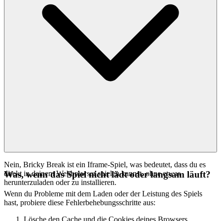
Nein, Bricky Break ist ein Iframe-Spiel, was bedeutet, dass du es
direkt in deinem Webbrowser spielen kannst, ohne etwas
Was, wenn das Spiel nicht lädt oder langsam läuft?
herunterzuladen oder zu installieren.
Wenn du Probleme mit dem Laden oder der Leistung des Spiels
hast, probiere diese Fehlerbehebungsschritte aus:
Lösche den Cache und die Cookies deines Browsers.