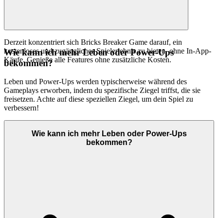
Derzeit konzentriert sich Bricks Breaker Game darauf, ein
kostenloses und zugängliches Spielerlebnis zu bieten, ohne In-App-
Wie kann ich mehr Leben oder Power-Ups
Käufe. Genieße alle Features ohne zusätzliche Kosten.
bekommen?
Leben und Power-Ups werden typischerweise während des
Gameplays erworben, indem du spezifische Ziegel triffst, die sie
freisetzen. Achte auf diese speziellen Ziegel, um dein Spiel zu
verbessern!
Wie kann ich mehr Leben oder Power-Ups
bekommen?