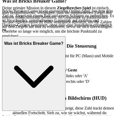
Was ist Bricks Breaker Game?
Deine primäre Mission in diesem
Ziegelbrecher-Spiel
ist einfach,
Bricks Breaker Game ist ein spannendes Online-Spiel, bei dem dein
aber herausfordernd: Verhindere, dass die nummerierten Ziegel den
Ziel ist, Ziegel mit einem Ball und einem Schläger zu zerbrechen. Es
unteren Bildschirmrand berühren. Im Gegensatz zu traditionellen
ist für schnelles, unterhaltsames Gameplay auf mobilen und
Arcade-Spielen musst du Bälle strategisch abfeuern, um die Zahlen
Desktop-Geräten konzipiert, ohne dass eine Installation erforderlich
auf den Ziegeln auf null zu reduzieren, bevor sie dich überwältigen.
ist.
Überlebe so lange wie möglich, um die höchste Punktzahl zu
erreichen!
Was ist Bricks Breaker Game?
2. Die Kontrolle übernehmen: Die Steuerung
Hinweis:
Dieses
Ziegelbrecher-Spiel
ist für PC (Maus) und Mobile
(Touch) optimiert.
Aktion / Zweck
Taste(n) / Geste
Paddle nach links bewegen
Pfeiltaste links oder 'A'
Paddle nach rechts bewegen
Pfeiltaste rechts oder 'D'
Ball abfeuern / Pausieren
Leertaste
3. Das Schlachtfeld lesen: Dein Bildschirm (HUD)
Punktzahl:
Meistens oben angezeigt, diese Zahl trackt deinen
aktuellen Fortschritt. Sieh zu, wie sie wächst, während du