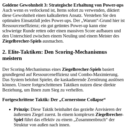
Goldene Gewohnheit 3: Strategische Erhaltung von Power-ups
Auch wenn es verlockend ist, Items sofort zu verwenden, diktiert
diese Gewohnheit einen kalkulierten Ansatz. Verstehen Sie den
optimalen Einsatzfall jedes Power-ups. Der „Warum“-Grund hier ist
Ressourceneffizienz; ein gut getimtes Power-up kann eine
schwierige Runde retten oder einen massiven Score aufbauen und
den Unterschied zwischen einem Neuling und einem Meister des
Ziegelbrecher-Spiels
ausmachen.
2. Elite-Taktiken: Den Scoring-Mechanismus
meistern
Der Scoring-Mechanismus eines
Ziegelbrecher-Spiels
basiert
grundlegend auf Ressourceneffizienz und Combo-Maximierung.
Das System belohnt Spieler, die kaskadierende Zerstörung auslösen
können. Unsere fortgeschrittenen Taktiken nutzen diese direkte
Beziehung, um Ihnen zum Sieg zu verhelfen.
Fortgeschrittene Taktik: Der „Cornerstone Collapse“
Prinzip:
Diese Taktik beinhaltet das gezielte Anvisieren der
äußersten Ziegel zuerst. In einem komplexen
Ziegelbrecher-
Spiel
führt das effektiv zu einem „Zusammenbruch“ der
Struktur von außen nach innen.