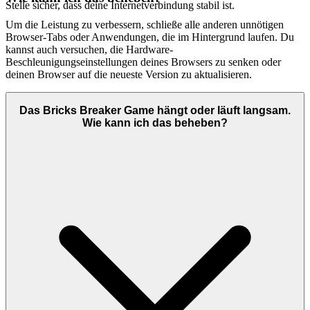
Stelle sicher, dass deine Internetverbindung stabil ist.
Um die Leistung zu verbessern, schließe alle anderen unnötigen
Browser-Tabs oder Anwendungen, die im Hintergrund laufen. Du
kannst auch versuchen, die Hardware-
Beschleunigungseinstellungen deines Browsers zu senken oder
deinen Browser auf die neueste Version zu aktualisieren.
Das Bricks Breaker Game hängt oder läuft langsam.
Wie kann ich das beheben?