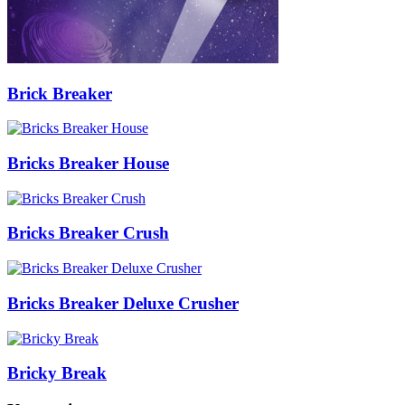
Brick Breaker
Bricks Breaker House
Bricks Breaker Crush
Bricks Breaker Deluxe Crusher
Bricky Break