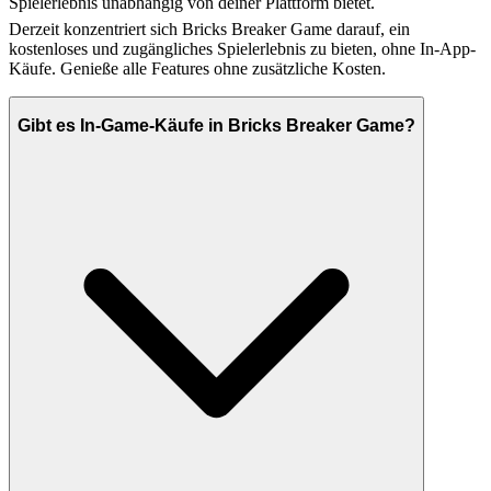
Spielerlebnis unabhängig von deiner Plattform bietet.
Derzeit konzentriert sich Bricks Breaker Game darauf, ein
kostenloses und zugängliches Spielerlebnis zu bieten, ohne In-App-
Käufe. Genieße alle Features ohne zusätzliche Kosten.
Gibt es In-Game-Käufe in Bricks Breaker Game?