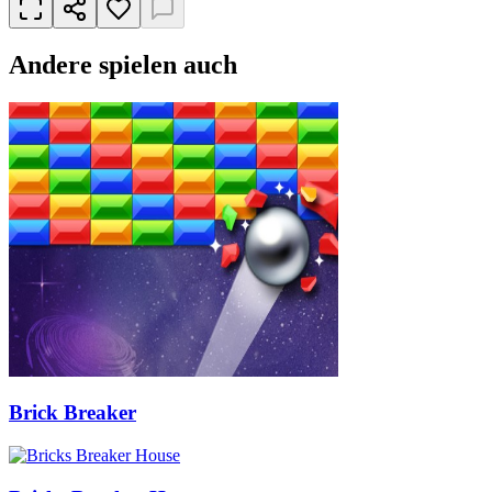
Andere spielen auch
Brick Breaker