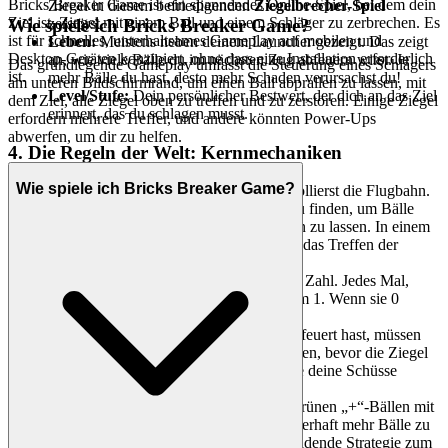
Bricks Breaker Game ist ein spannendes Online-Spiel, bei dem dein
Ziegel in diesem befriedigenden
Ziegelbrecher-Spiel
Ziel ist, Ziegel mit einem Ball und einem Schläger zu zerbrechen. Es
zerstörst.
Wie spiele ich Bricks Breaker Game?
ist für schnelles, unterhaltsames Gameplay auf mobilen und
Leben:
Meistens neben deinem Launcher gezeigt. Das zeigt
Desktop-Geräten konzipiert, ohne dass eine Installation erforderlich
an, wie viele Bälle du im nächsten Zug abfeuern wirst. Je
Das grundlegende Gameplay umfasst die Steuerung eines Schlägers
ist.
mehr Bälle du hast, desto mehr Schaden verursachst du!
am unteren Bildschirmrand, um einen Ball abprallen zu lassen, mit
Level/Stufe:
Dein persönlicher Bestwert, der dich an das Ziel
dem Ziel, alle Ziegel oben zu treffen und zu zerstören. Einige Ziegel
erinnert, das du schlagen musst.
erfordern mehrere Treffer, und andere könnten Power-Ups
abwerfen, um dir zu helfen.
4. Die Regeln der Welt: Kernmechaniken
Wie spiele ich Bricks Breaker Game?
Ball- und Paddle-Kontrolle:
Du kontrollierst die Flugbahn.
Dein Ziel ist es, den perfekten Winkel zu finden, um Bälle
zwischen Ziegeln und Wänden abprallen zu lassen. In einem
physikbasierten
Ziegelbrecher-Spiel
ist das Treffen der
Lücke entscheidend!
Ziegelzerstörung:
Jeder Ziegel hat eine Zahl. Jedes Mal,
wenn ein Ball ihn trifft, sinkt die Zahl um 1. Wenn sie 0
erreicht, zerbricht der Ziegel.
Zugbasierte Action:
Nachdem du abgefeuert hast, müssen
alle Bälle zum unteren Rand zurückkehren, bevor die Ziegel
einen Schritt nach unten bewegen. Plane deine Schüsse
sorgfältig!
Power-ups:
Halte Ausschau nach den grünen „+“-Bällen mit
weißen Ringen. Sammle sie ein, um dauerhaft mehr Bälle zu
deiner Kette hinzuzufügen, eine entscheidende Strategie zum