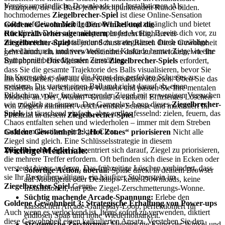
Vergiss umständliche Downloads und Installationen. Als
Prinzipien, die die Basis jeder hochpunktenden Runde bilden.
hochmodernes
Ziegelbrecher-Spiel
ist diese Online-Sensation
sofort auf deinem Mobilgerät oder Desktop zugänglich und bietet
Goldene Gewohnheit 1: Den Winkel und die
eine direkte Dosis adrenalinpumpender Action. Bereite dich vor, zu
Rückprallvorhersage meistern
In jedem High-Level-
zerschmettern, abzuprallen und zu strategisieren durch unzählige
Ziegelbrecher-Spiel
ist jeder Schuss ein Rätsel. Diese Gewohnheit
Level hindurch, und verwandle eine Kaskade bunter Ziegel in eine
geht darum, ein intuitives Verständnis dafür zu entwickeln, wie Ihr
Symphonie befriedigender Zerstörung.
Ball abprallt. Das Meistern eines
Ziegelbrecher-Spiels
erfordert,
dass Sie die gesamte Trajektorie des Balls visualisieren, bevor Sie
Im Kern geht es darum, die Kunst des perfekten Schusses zu
ihn abschießen, und auf eine Kettenreaktion abzielen. Üben Sie das
meistern. Du startest einen Ball und zielst darauf ab, einen
Schießen aus verschiedenen Winkeln und passen Sie Ihre mentalen
Bildschirm voller furchterregender Ziegel mit so wenigen Versuchen
Modelle an. Der „Warum“-Grund ist einfach: Effizientes Löschen
wie möglich zu räumen. Der Gameplay-Loop dieses
Ziegelbrecher-
von Ziegeln minimiert verschwendete Schüsse und maximiert Ihr
Spiels
ist täuschend einfach, aber endlos fesselnd: zielen, feuern, das
Potenzial in diesem
Ziegelbrecher-Spiel
.
Chaos entfalten sehen und wiederholen – immer mit dem Streben
nach dem illustiven perfekten Clear.
Goldene Gewohnheit 2: „Hot Zones“ priorisieren
Nicht alle
Ziegel sind gleich. Eine Schlüsselsstrategie in diesem
Wichtige Merkmale:
Ziegelbrecher-Spiel
konzentriert sich darauf, Ziegel zu priorisieren,
die mehrere Treffer erfordern. Oft befinden sich diese in Ecken oder
versteckt hinter anderen. Das frühzeitige Löschen verhindert, dass
Sofortige Action, überall:
Spiele direkt in deinem Browser
sie Ihr Brett überwältigen, ein häufiger Stolperstein im
auf Mobilgerät oder Desktop – keine Downloads, keine
Ziegelbrecher-Spiel
-Genre.
Installationen, nur pure Ziegel-Zerschmetterungs-Wonne.
Süchtig machende Arcade-Spannung:
Erlebe den
Goldene Gewohnheit 3: Strategische Erhaltung von Power-ups
klassischen Arcade-Gameplay-Loop, perfektioniert für
Auch wenn es verlockend ist, Items sofort zu verwenden, diktiert
endlosen Spaß und hohe Wiederholbarkeit.
diese Gewohnheit einen kalkulierten Ansatz. Verstehen Sie den
Strategische Zerstörung:
Meistere die Kunst der Winkel und