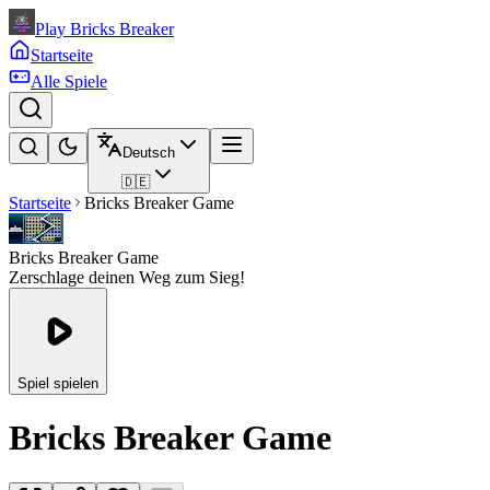
Play Bricks Breaker
Startseite
Alle Spiele
Deutsch
🇩🇪
Startseite
Bricks Breaker Game
Bricks Breaker Game
Zerschlage deinen Weg zum Sieg!
Spiel spielen
Bricks Breaker Game