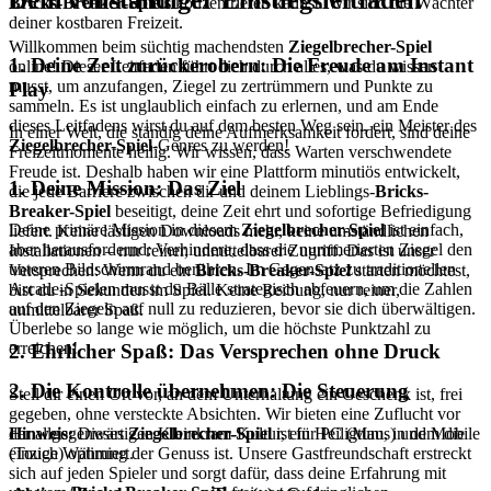
Dein vollständiger Einstiegsleitfaden
Bricks-Breaker-Spiels
konzentrieren kannst. Wir sind die Wächter
deiner kostbaren Freizeit.
Willkommen beim süchtig machendsten
Ziegelbrecher-Spiel
1. Deine Zeit zurückerobern: Die Freude am Instant
online! Dieser Leitfaden führt dich durch alles, was du wissen
musst, um anzufangen, Ziegel zu zertrümmern und Punkte zu
Play
sammeln. Es ist unglaublich einfach zu erlernen, und am Ende
dieses Leitfadens wirst du auf dem besten Weg sein, ein Meister des
In einer Welt, die ständig deine Aufmerksamkeit fordert, sind deine
Ziegelbrecher-Spiel
-Genres zu werden!
Freizeitmomente heilig. Wir wissen, dass Warten verschwendete
Freude ist. Deshalb haben wir eine Plattform minutiös entwickelt,
1. Deine Mission: Das Ziel
die jede Barriere zwischen dir und deinem Lieblings-
Bricks-
Breaker-Spiel
beseitigt, deine Zeit ehrt und sofortige Befriedigung
Deine primäre Mission in diesem
Ziegelbrecher-Spiel
ist einfach,
liefert. Keine lästigen Downloads mehr, keine umständlichen
aber herausfordernd: Verhindere, dass die nummerierten Ziegel den
Installationen – nur reiner, unmittelbarer Zugriff. Das ist unser
unteren Bildschirmrand berühren. Im Gegensatz zu traditionellen
Versprechen: Wenn du ein
Bricks-Breaker-Spiel
starten möchtest,
Arcade-Spielen musst du Bälle strategisch abfeuern, um die Zahlen
bist du in Sekunden im Spiel. Keine Reibung, nur reiner,
auf den Ziegeln auf null zu reduzieren, bevor sie dich überwältigen.
unmittelbarer Spaß.
Überlebe so lange wie möglich, um die höchste Punktzahl zu
erreichen!
2. Ehrlicher Spaß: Das Versprechen ohne Druck
2. Die Kontrolle übernehmen: Die Steuerung
Stell dir einen Ort vor, an dem Unterhaltung ein Geschenk ist, frei
gegeben, ohne versteckte Absichten. Wir bieten eine Zuflucht vor
Hinweis:
Dieses
Ziegelbrecher-Spiel
ist für PC (Maus) und Mobile
der allgegenwärtigen Kleinkram-Kultur, ein Heiligtum, in dem die
(Touch) optimiert.
einzige Währung der Genuss ist. Unsere Gastfreundschaft erstreckt
sich auf jeden Spieler und sorgt dafür, dass deine Erfahrung mit