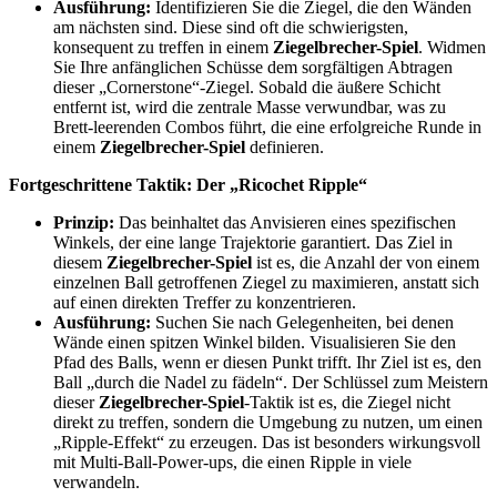
Ausführung:
Identifizieren Sie die Ziegel, die den Wänden
am nächsten sind. Diese sind oft die schwierigsten,
konsequent zu treffen in einem
Ziegelbrecher-Spiel
. Widmen
Sie Ihre anfänglichen Schüsse dem sorgfältigen Abtragen
dieser „Cornerstone“-Ziegel. Sobald die äußere Schicht
entfernt ist, wird die zentrale Masse verwundbar, was zu
Brett-leerenden Combos führt, die eine erfolgreiche Runde in
einem
Ziegelbrecher-Spiel
definieren.
Fortgeschrittene Taktik: Der „Ricochet Ripple“
Prinzip:
Das beinhaltet das Anvisieren eines spezifischen
Winkels, der eine lange Trajektorie garantiert. Das Ziel in
diesem
Ziegelbrecher-Spiel
ist es, die Anzahl der von einem
einzelnen Ball getroffenen Ziegel zu maximieren, anstatt sich
auf einen direkten Treffer zu konzentrieren.
Ausführung:
Suchen Sie nach Gelegenheiten, bei denen
Wände einen spitzen Winkel bilden. Visualisieren Sie den
Pfad des Balls, wenn er diesen Punkt trifft. Ihr Ziel ist es, den
Ball „durch die Nadel zu fädeln“. Der Schlüssel zum Meistern
dieser
Ziegelbrecher-Spiel
-Taktik ist es, die Ziegel nicht
direkt zu treffen, sondern die Umgebung zu nutzen, um einen
„Ripple-Effekt“ zu erzeugen. Das ist besonders wirkungsvoll
mit Multi-Ball-Power-ups, die einen Ripple in viele
verwandeln.