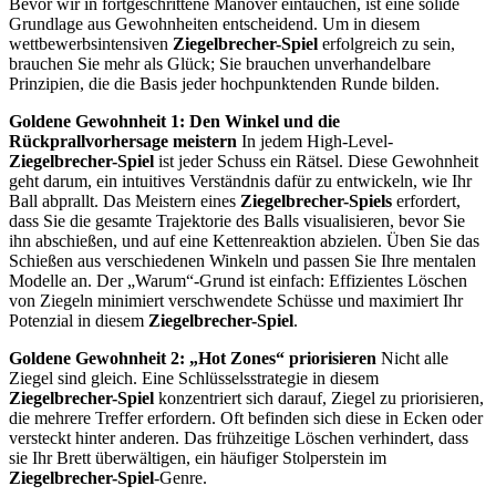
Bevor wir in fortgeschrittene Manöver eintauchen, ist eine solide
Grundlage aus Gewohnheiten entscheidend. Um in diesem
wettbewerbsintensiven
Ziegelbrecher-Spiel
erfolgreich zu sein,
brauchen Sie mehr als Glück; Sie brauchen unverhandelbare
Prinzipien, die die Basis jeder hochpunktenden Runde bilden.
Goldene Gewohnheit 1: Den Winkel und die
Rückprallvorhersage meistern
In jedem High-Level-
Ziegelbrecher-Spiel
ist jeder Schuss ein Rätsel. Diese Gewohnheit
geht darum, ein intuitives Verständnis dafür zu entwickeln, wie Ihr
Ball abprallt. Das Meistern eines
Ziegelbrecher-Spiels
erfordert,
dass Sie die gesamte Trajektorie des Balls visualisieren, bevor Sie
ihn abschießen, und auf eine Kettenreaktion abzielen. Üben Sie das
Schießen aus verschiedenen Winkeln und passen Sie Ihre mentalen
Modelle an. Der „Warum“-Grund ist einfach: Effizientes Löschen
von Ziegeln minimiert verschwendete Schüsse und maximiert Ihr
Potenzial in diesem
Ziegelbrecher-Spiel
.
Goldene Gewohnheit 2: „Hot Zones“ priorisieren
Nicht alle
Ziegel sind gleich. Eine Schlüsselsstrategie in diesem
Ziegelbrecher-Spiel
konzentriert sich darauf, Ziegel zu priorisieren,
die mehrere Treffer erfordern. Oft befinden sich diese in Ecken oder
versteckt hinter anderen. Das frühzeitige Löschen verhindert, dass
sie Ihr Brett überwältigen, ein häufiger Stolperstein im
Ziegelbrecher-Spiel
-Genre.