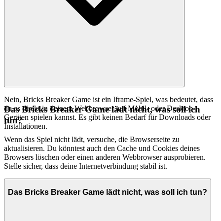
Nein, Bricks Breaker Game ist ein Iframe-Spiel, was bedeutet, dass
du es direkt in deinem Webbrowser auf Mobil- oder Desktop-
Das Bricks Breaker Game lädt nicht, was soll ich
Geräten spielen kannst. Es gibt keinen Bedarf für Downloads oder
tun?
Installationen.
Wenn das Spiel nicht lädt, versuche, die Browserseite zu
aktualisieren. Du könntest auch den Cache und Cookies deines
Browsers löschen oder einen anderen Webbrowser ausprobieren.
Stelle sicher, dass deine Internetverbindung stabil ist.
Das Bricks Breaker Game lädt nicht, was soll ich tun?