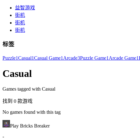
益智游戏
街机
街机
街机
标签
Puzzle
1
Casual
1
Casual Game
1
Arcade
3
Puzzle Game
1
Arcade Game
1
Casual
Games tagged with Casual
找到 0 款游戏
No games found with this tag
Play Bricks Breaker
-