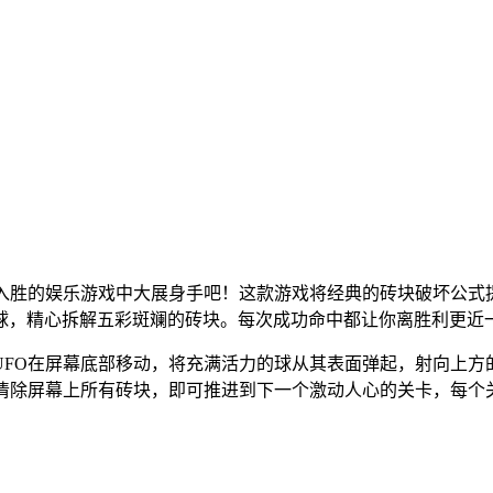
？
入胜的娱乐游戏中大展身手吧！这款游戏将经典的砖块破坏公式
球，精心拆解五彩斑斓的砖块。每次成功命中都让你离胜利更近
UFO在屏幕底部移动，将充满活力的球从其表面弹起，射向上方
。清除屏幕上所有砖块，即可推进到下一个激动人心的关卡，每个