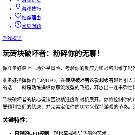
游戏玩法
游戏技巧
推荐理由
常见问题
游戏概述
玩砖块破坏者：粉碎你的无聊！
你准备好踏上一场外星冒险，考验你的反应力和战略思维了吗
准备好指挥你自己的UFO，在
砖块破坏者
这款超级有趣且引人
的话——就是熟练操纵你那流线型的飞船，释放出一连串弹性
砖块破坏者的核心玩法围绕精准度和时机展开。你将控制你的
要预判它们的轨迹，并完美定位你的UFO来保持游戏的节奏
关键特性：
直观的UFO控制
：轻松掌握引导飞船的艺术。