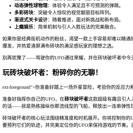
动态弹性球物理
：体验令人满足且不可预测的弹跳。
多彩砖块
：突破令人惊叹的视觉靓丽目标阵列。
渐进式关卡设计
：随着推进，面对新挑战和新布局。
上瘾娱乐
：简单机制与引人入胜玩法的完美融合。
如果你是经典街机动作的粉丝，渴望一款上手容易却难以精通
爆发，并热爱清屏满布砖块的满足感玩家的理想之选。
别再犹豫了——驾驶你的UFO通往荣耀，并在砖块破坏者中今
玩砖块破坏者：粉碎你的无聊！
ext-foreground">你准备好踏上一场外星冒险，考验你的反
准备好指挥你自己的UFO，在
砖块破坏者
这款超级有趣且引人
的话——就是熟练操纵你那流线型的飞船，释放出一连串弹性
砖块破坏者的核心玩法围绕精准度和时机展开。你将控制你的
要预判它们的轨迹，并完美定位你的UFO来保持游戏的节奏