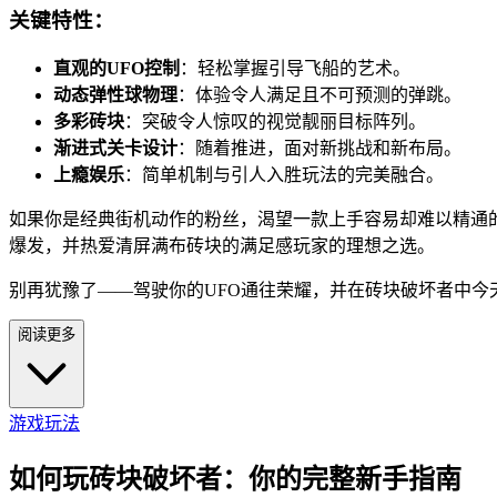
关键特性：
直观的UFO控制
：轻松掌握引导飞船的艺术。
动态弹性球物理
：体验令人满足且不可预测的弹跳。
多彩砖块
：突破令人惊叹的视觉靓丽目标阵列。
渐进式关卡设计
：随着推进，面对新挑战和新布局。
上瘾娱乐
：简单机制与引人入胜玩法的完美融合。
如果你是经典街机动作的粉丝，渴望一款上手容易却难以精通
爆发，并热爱清屏满布砖块的满足感玩家的理想之选。
别再犹豫了——驾驶你的UFO通往荣耀，并在砖块破坏者中今
阅读更多
游戏玩法
如何玩砖块破坏者：你的完整新手指南